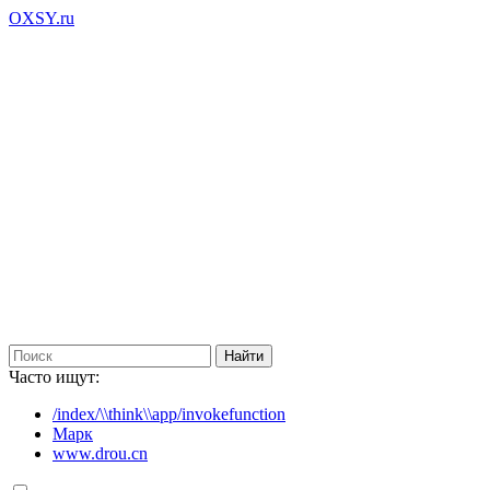
OXSY.ru
Часто ищут:
/index/\\think\\app/invokefunction
Марк
www.drou.cn