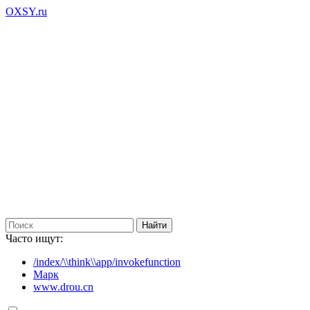
OXSY.ru
Часто ищут:
/index/\\think\\app/invokefunction
Марк
www.drou.cn