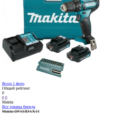
Всего
1 фото
Общий рейтинг
0
0
0
Makita
Все товары бренда
Makita DF333DAX13