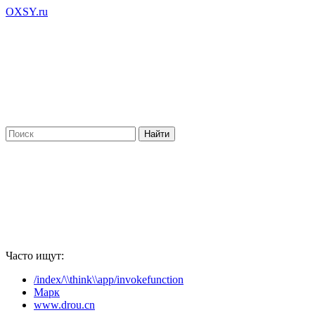
OXSY.ru
Часто ищут:
/index/\\think\\app/invokefunction
Марк
www.drou.cn