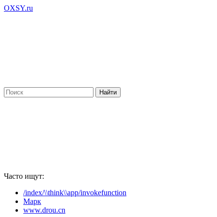
OXSY.ru
Часто ищут:
/index/\\think\\app/invokefunction
Марк
www.drou.cn