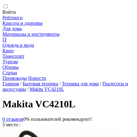
Войти
Рейтинги
Красота и здоровье
Для дома
Материалы и инструменты
IT
Одежда и мода
Кино
Транспорт
Туризм
Обзоры
Статьи
Промокоды
Новости
Главная
/
Бытовая техника
/
Техника для дома
/
Пылесосы и
аксессуары
/
Makita VC4210L
Makita VC4210L
0 отзывов
0% пользователей рекомендуют!
5 место :