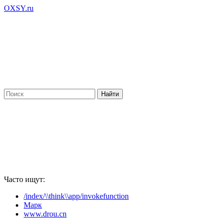
OXSY.ru
Часто ищут:
/index/\\think\\app/invokefunction
Марк
www.drou.cn