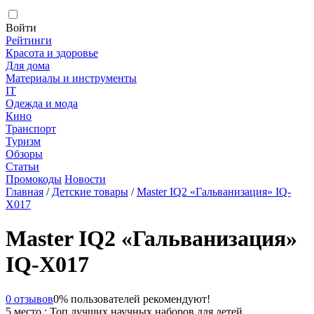
Войти
Рейтинги
Красота и здоровье
Для дома
Материалы и инструменты
IT
Одежда и мода
Кино
Транспорт
Туризм
Обзоры
Статьи
Промокоды
Новости
Главная
/
Детские товары
/
Master IQ2 «Гальванизация» IQ-
X017
Master IQ2 «Гальванизация»
IQ-X017
0 отзывов
0% пользователей рекомендуют!
5 место : Топ лучших научных наборов для детей