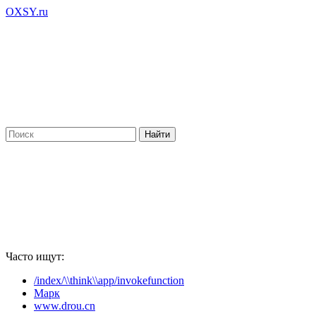
OXSY.ru
Часто ищут:
/index/\\think\\app/invokefunction
Марк
www.drou.cn