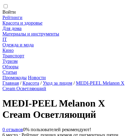
Войти
Рейтинги
Красота и здоровье
Для дома
Материалы и инструменты
IT
Одежда и мода
Кино
Транспорт
Туризм
Обзоры
Статьи
Промокоды
Новости
Главная
/
Красота
/
Уход за лицом
/
MEDI-PEEL Melanon X
Cream Осветляющий
MEDI-PEEL Melanon X
Cream Осветляющий
0 отзывов
0% пользователей рекомендуют!
6 место : Рейтинг лучших кремов от пигментных пятен