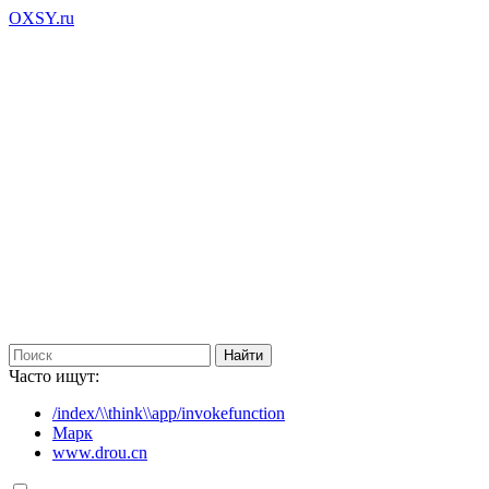
OXSY.ru
Часто ищут:
/index/\\think\\app/invokefunction
Марк
www.drou.cn