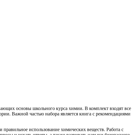
вающих основы школьного курса химии. В комплект входят все
ории. Важной частью набора является книга с рекомендациями
и правильное использование химических веществ. Работа с
просы и искать ответы, а также развивать навыки безопасного