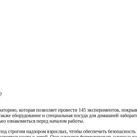
0
аторию, которая позволяет провести 145 экспериментов, покры
также оборудование и специальная посуда для домашней лаборат
но ознакомиться перед началом работы.
д строгим надзором взрослых, чтобы обеспечить безопасность 
стоятельности у детей. Они научатся формулировать научные во