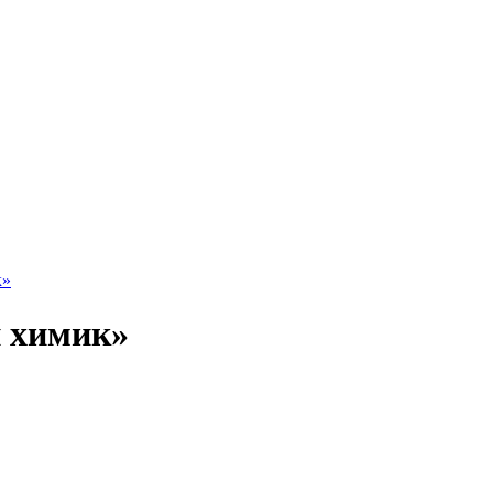
к»
 химик»