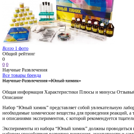
Всего
1 фото
Общий рейтинг
0
0
0
Научные Развлечения
Все товары бренда
Научные Развлечения «Юный химик»
Общая информация
Характеристики
Плюсы и минусы
Отзывы
Описание
Набор “Юный химик” представляет собой увлекательную лабор
необходимые химические вещества для проведения реакций, а 
и описаниями экспериментов, с которой рекомендуется тщатель
Эксперименты из набора “Юный химик” должны проводиться по
набором способствует развитию внимания, аккуратности и само