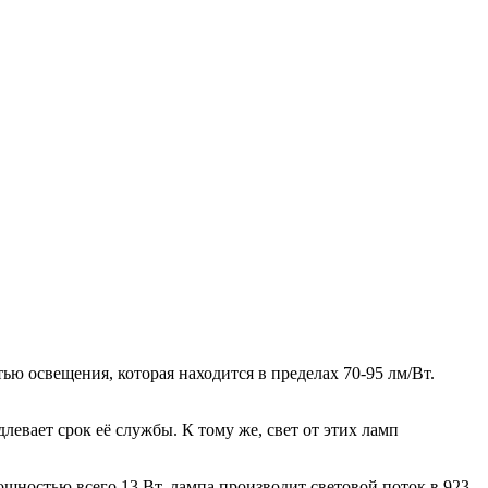
ю освещения, которая находится в пределах 70-95 лм/Вт.
левает срок её службы. К тому же, свет от этих ламп
ощностью всего 13 Вт, лампа производит световой поток в 923