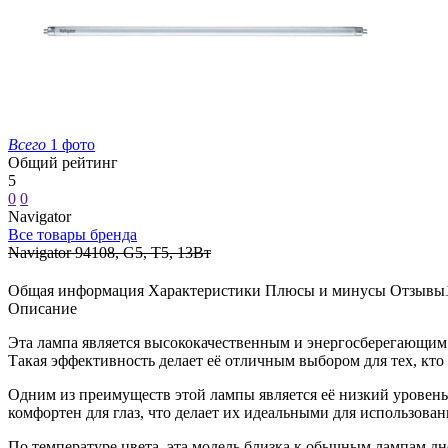
Всего
1 фото
Общий рейтинг
5
0
0
Navigator
Все товары бренда
Navigator 94108, G5, T5, 13Вт
Общая информация
Характеристики
Плюсы и минусы
Отзывы
Описание
Эта лампа является высококачественным и энергосберегающим 
Такая эффективность делает её отличным выбором для тех, кт
Одним из преимуществ этой лампы является её низкий уровень н
комфортен для глаз, что делает их идеальными для использова
По температуре цвета, эта модель близка к обычным лампам дн