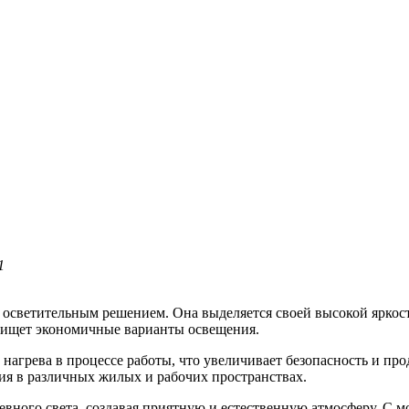
1
осветительным решением. Она выделяется своей высокой яркость
о ищет экономичные варианты освещения.
агрева в процессе работы, что увеличивает безопасность и прод
ния в различных жилых и рабочих пространствах.
евного света, создавая приятную и естественную атмосферу. С м