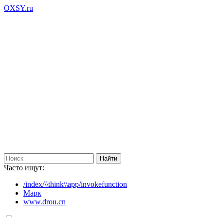
OXSY.ru
Часто ищут:
/index/\\think\\app/invokefunction
Марк
www.drou.cn