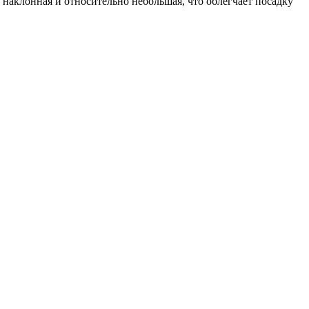
 наклонная и относительно небольшая, что облегчает посадку