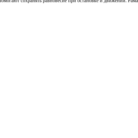
помогают сохранять равновесие при остановке и движении. Рама