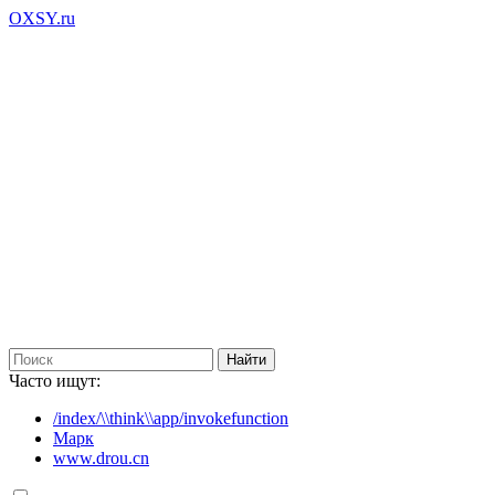
OXSY.ru
Часто ищут:
/index/\\think\\app/invokefunction
Марк
www.drou.cn