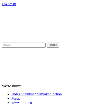
OXSY.ru
Часто ищут:
/index/\\think\\app/invokefunction
Марк
www.drou.cn