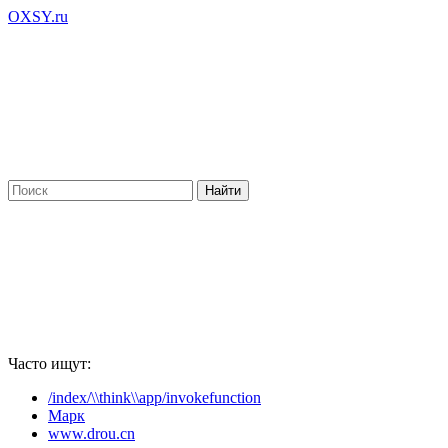
OXSY.ru
Часто ищут:
/index/\\think\\app/invokefunction
Марк
www.drou.cn