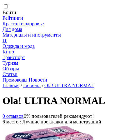
Войти
Рейтинги
Красота и здоровье
Для дома
Материалы и инструменты
IT
Одежда и мода
Кино
Транспорт
Туризм
Обзоры
Статьи
Промокоды
Новости
Главная
/
Гигиена
/
Ola! ULTRA NORMAL
Ola! ULTRA NORMAL
0 отзывов
0% пользователей рекомендуют!
6 место : Лучшие прокладки для менструаций