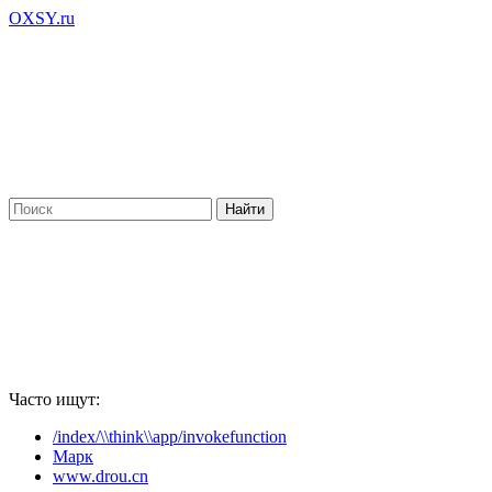
OXSY.ru
Часто ищут:
/index/\\think\\app/invokefunction
Марк
www.drou.cn