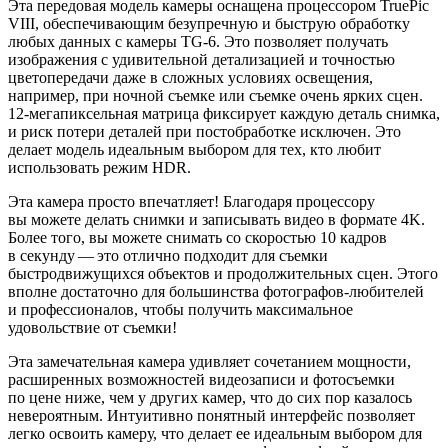
Эта передовая модель камеры оснащена процессором TruePic
VIII, обеспечивающим безупречную и быструю обработку
любых данных с камеры TG-6. Это позволяет получать
изображения с удивительной детализацией и точностью
цветопередачи даже в сложных условиях освещения,
например, при ночной съемке или съемке очень ярких сцен.
12-мегапиксельная матрица фиксирует каждую деталь снимка,
и риск потери деталей при постобработке исключен. Это
делает модель идеальным выбором для тех, кто любит
использовать режим HDR.
Эта камера просто впечатляет! Благодаря процессору
вы можете делать снимки и записывать видео в формате 4K.
Более того, вы можете снимать со скоростью 10 кадров
в секунду — это отлично подходит для съемки
быстродвижущихся объектов и продолжительных сцен. Этого
вполне достаточно для большинства фотографов-любителей
и профессионалов, чтобы получить максимальное
удовольствие от съемки!
Эта замечательная камера удивляет сочетанием мощности,
расширенных возможностей видеозаписи и фотосъемки
по цене ниже, чем у других камер, что до сих пор казалось
невероятным. Интуитивно понятный интерфейс позволяет
легко освоить камеру, что делает ее идеальным выбором для