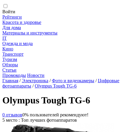
Войти
Рейтинги
Красота и здоровье
Для дома
Материалы и инструменты
IT
Одежда и мода
Кино
Транспорт
Туризм
Обзоры
Статьи
Промокоды
Новости
Главная
/
Электроника
/
Фото и видеокамеры
/
Цифровые
фотоаппараты
/
Olympus Tough TG-6
Olympus Tough TG-6
0 отзывов
0% пользователей рекомендуют!
5 место : Топ лучших фотоаппаратов