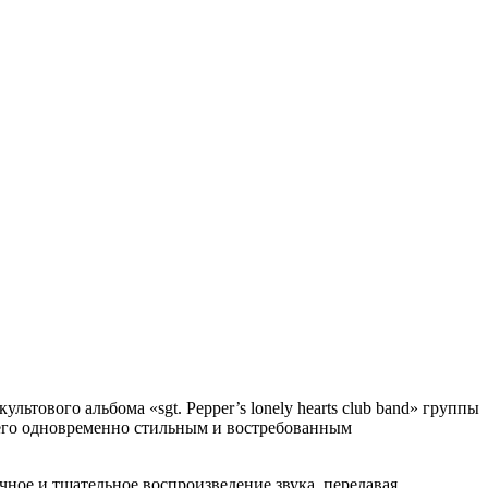
льтового альбома «sgt. Pepper’s lonely hearts club band» группы
ет его одновременно стильным и востребованным
ное и тщательное воспроизведение звука, передавая