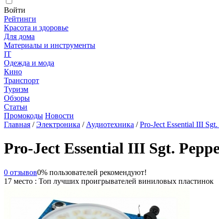
Войти
Рейтинги
Красота и здоровье
Для дома
Материалы и инструменты
IT
Одежда и мода
Кино
Транспорт
Туризм
Обзоры
Статьи
Промокоды
Новости
Главная
/
Электроника
/
Аудиотехника
/
Pro-Ject Essential III Sg
Pro-Ject Essential III Sgt. Pep
0 отзывов
0% пользователей рекомендуют!
17 место : Топ лучших проигрывателей виниловых пластинок