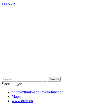
OXSY.ru
Часто ищут:
/index/\\think\\app/invokefunction
Марк
www.drou.cn