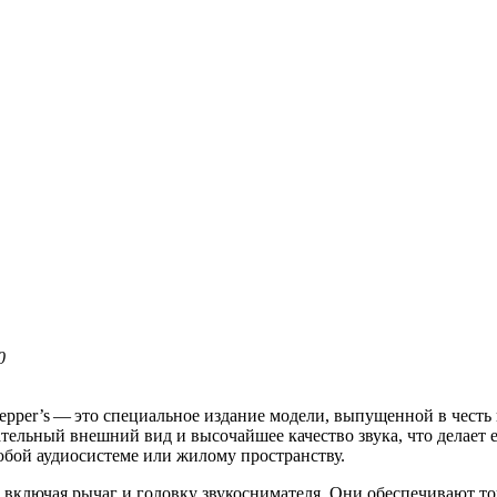
0
 Pepper’s — это специальное издание модели, выпущенной в честь ку
лекательный внешний вид и высочайшее качество звука, что дела
бой аудиосистеме или жилому пространству.
включая рычаг и головку звукоснимателя. Они обеспечивают точ