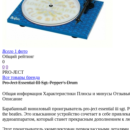
Всего
1 фото
Общий рейтинг
0
0
0
PRO-JECT
Все товары бренда
Pro-Ject Essential III Sgt. Pepper‘s Drum
Общая информация
Характеристики
Плюсы и минусы
Отзывы
Описание
Барабанный виниловый проигрыватель pro-ject essential iii sgt.
the beatles. Это изысканное устройство сочетает в себе прив
аудиоаппаратом, который станет прекрасным дополнением к лю
Этот проигрыватель укомплектован первоклассными деталями, 