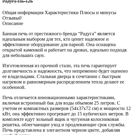
Радуга ПБ-12Б
Общая информация
Характеристики
Плюсы и минусы
Отзывы
0
Описание
Банная печь от престижного бренда “Радуга” является
идеальным выбором для тех, кто ценит надежное и
эффективное оборудование для парной. Она оснащена
открытой каменкой и работает на дровах, идеально подходя
для небольших саун.
Изготовленная из прочной стали, эта печь гарантирует
долговечность и надежность, что непременно будет оценено
ее владельцами. Стальная дверца в сочетании с быстрым
нагревом и равномерным распределением тепла делают ее
особенной.
Печь отличается инновационными характеристиками,
включая встроенный бак для воды объемом 25 литров. С
учетом ее компактных размеров (54х37х72 см) и мощности 12
кВт, она эффективно прогревает до 15 кубических метров. В
комплекте идут зольный ящик и чугунная колосниковая
решетка, облегчающие уход и продлевающие срок службы.
Печь представлена в элегантном черном цвете, добавляя