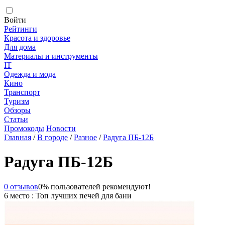
Войти
Рейтинги
Красота и здоровье
Для дома
Материалы и инструменты
IT
Одежда и мода
Кино
Транспорт
Туризм
Обзоры
Статьи
Промокоды
Новости
Главная
/
В городе
/
Разное
/
Радуга ПБ-12Б
Радуга ПБ-12Б
0 отзывов
0% пользователей рекомендуют!
6 место : Топ лучших печей для бани