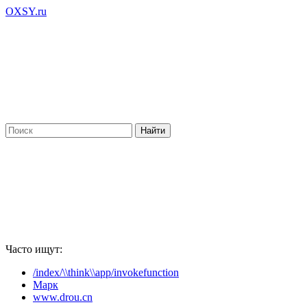
OXSY.ru
Часто ищут:
/index/\\think\\app/invokefunction
Марк
www.drou.cn