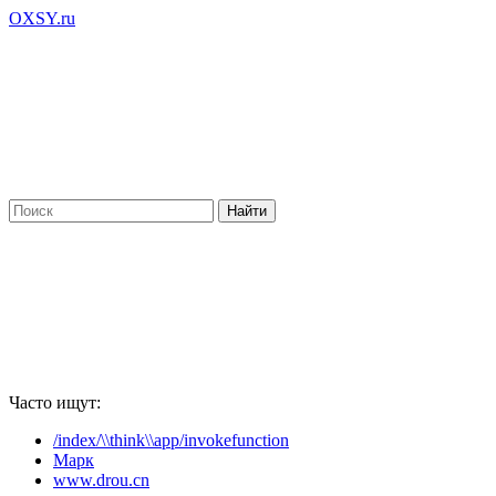
OXSY.ru
Часто ищут:
/index/\\think\\app/invokefunction
Марк
www.drou.cn