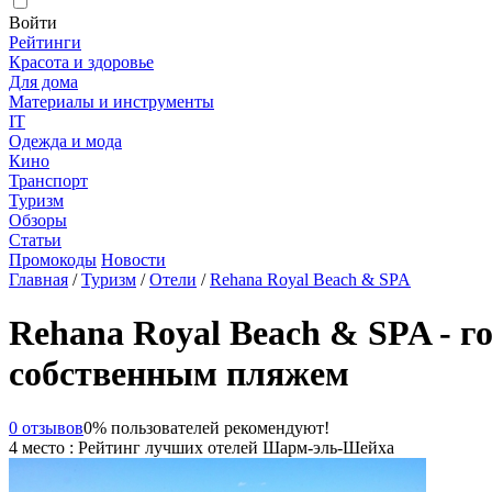
Войти
Рейтинги
Красота и здоровье
Для дома
Материалы и инструменты
IT
Одежда и мода
Кино
Транспорт
Туризм
Обзоры
Статьи
Промокоды
Новости
Главная
/
Туризм
/
Отели
/
Rehana Royal Beach & SPA
Rehana Royal Beach & SPA - 
собственным пляжем
0 отзывов
0% пользователей рекомендуют!
4 место : Рейтинг лучших отелей Шарм-эль-Шейха