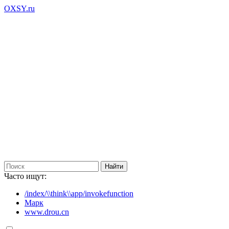
OXSY.ru
Часто ищут:
/index/\\think\\app/invokefunction
Марк
www.drou.cn