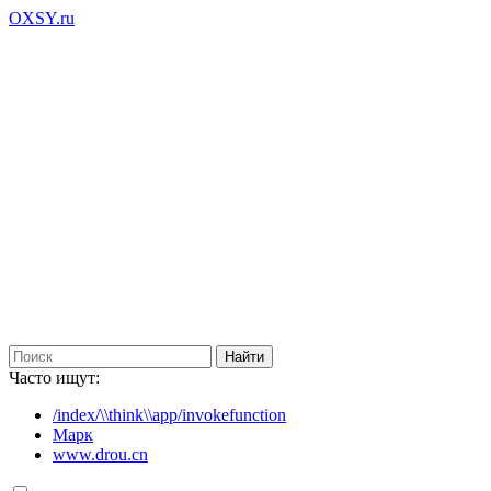
OXSY.ru
Часто ищут:
/index/\\think\\app/invokefunction
Марк
www.drou.cn