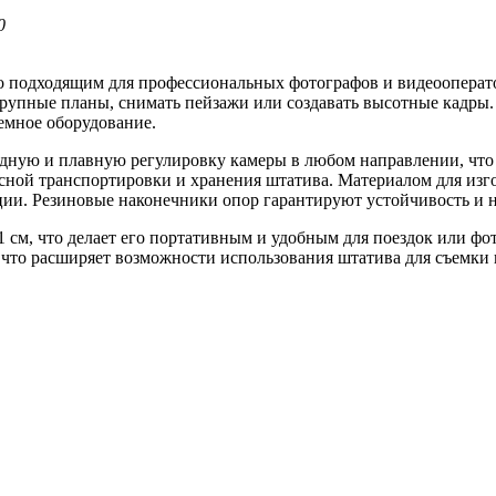
0
о подходящим для профессиональных фотографов и видеооперато
ь крупные планы, снимать пейзажи или создавать высотные кадры.
ъемное оборудование.
ную и плавную регулировку камеры в любом направлении, что п
опасной транспортировки и хранения штатива. Материалом для 
ции. Резиновые наконечники опор гарантируют устойчивость и 
61 см, что делает его портативным и удобным для поездок или ф
 что расширяет возможности использования штатива для съемки 