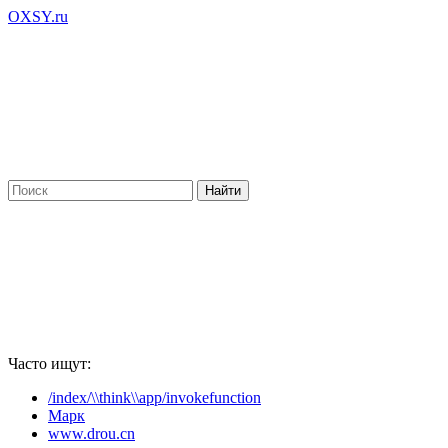
OXSY.ru
Часто ищут:
/index/\\think\\app/invokefunction
Марк
www.drou.cn