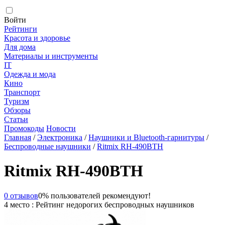
Войти
Рейтинги
Красота и здоровье
Для дома
Материалы и инструменты
IT
Одежда и мода
Кино
Транспорт
Туризм
Обзоры
Статьи
Промокоды
Новости
Главная
/
Электроника
/
Наушники и Bluetooth-гарнитуры
/
Беспроводные наушники
/
Ritmix RH-490BTH
Ritmix RH-490BTH
0 отзывов
0% пользователей рекомендуют!
4 место : Рейтинг недорогих беспроводных наушников