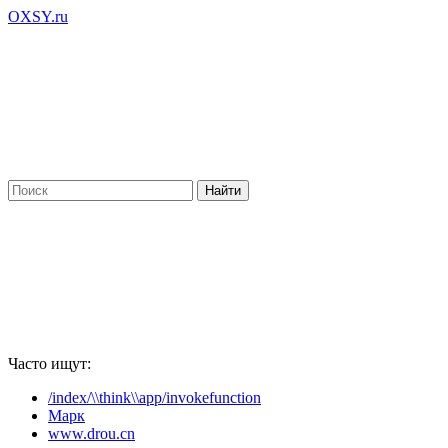
OXSY.ru
Часто ищут:
/index/\\think\\app/invokefunction
Марк
www.drou.cn