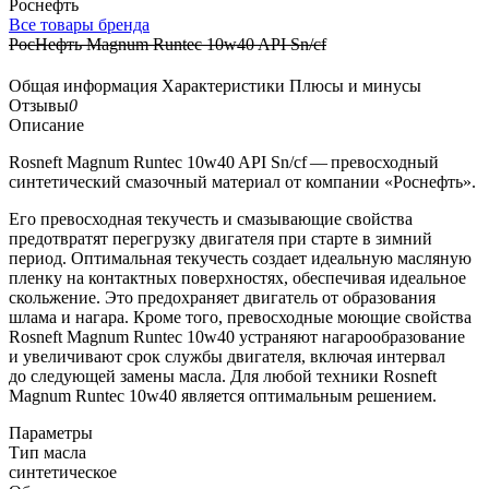
Роснефть
Все товары бренда
РосНефть Magnum Runtec 10w40 API Sn/cf
Общая информация
Характеристики
Плюсы и минусы
Отзывы
0
Описание
Rosneft Magnum Runtec 10w40 API Sn/cf — превосходный
синтетический смазочный материал от компании «Роснефть».
Его превосходная текучесть и смазывающие свойства
предотвратят перегрузку двигателя при старте в зимний
период. Оптимальная текучесть создает идеальную масляную
пленку на контактных поверхностях, обеспечивая идеальное
скольжение. Это предохраняет двигатель от образования
шлама и нагара. Кроме того, превосходные моющие свойства
Rosneft Magnum Runtec 10w40 устраняют нагарообразование
и увеличивают срок службы двигателя, включая интервал
до следующей замены масла. Для любой техники Rosneft
Magnum Runtec 10w40 является оптимальным решением.
Параметры
Тип масла
синтетическое