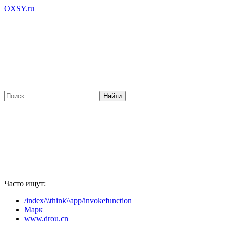
OXSY.ru
Часто ищут:
/index/\\think\\app/invokefunction
Марк
www.drou.cn