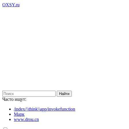
OXSY.ru
Часто ищут:
/index/\\think\\app/invokefunction
Марк
www.drou.cn