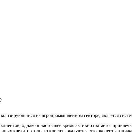
0
иализирующийся на агропромышленном секторе, является систе
лиентов, однако в настоящее время активно пытается привлечь
течных кредитов, однако клиенты жалуются, что эксперты зани