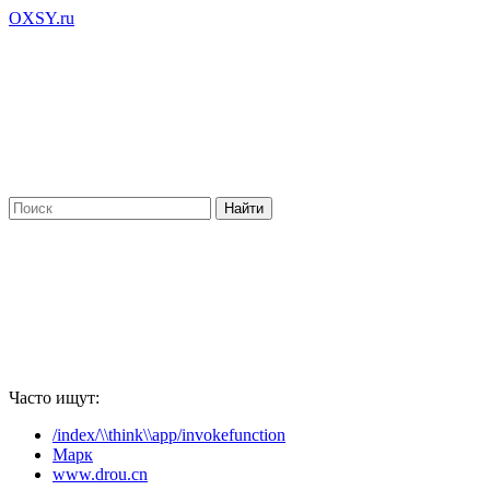
OXSY.ru
Часто ищут:
/index/\\think\\app/invokefunction
Марк
www.drou.cn