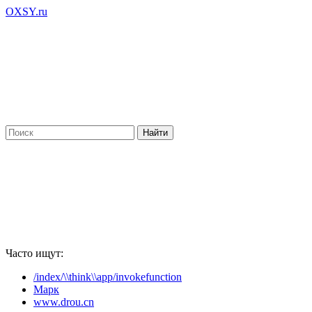
OXSY.ru
Часто ищут:
/index/\\think\\app/invokefunction
Марк
www.drou.cn