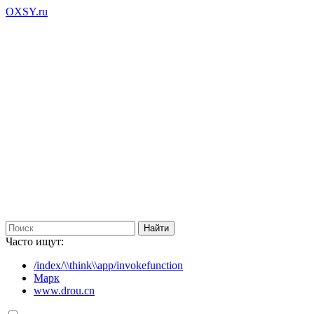
OXSY.ru
Часто ищут:
/index/\\think\\app/invokefunction
Марк
www.drou.cn