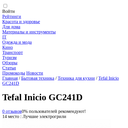
Войти
Рейтинги
Красота и здоровье
Для дома
Материалы и инструменты
IT
Одежда и мода
Кино
Транспорт
Туризм
Обзоры
Статьи
Промокоды
Новости
Главная
/
Бытовая техника
/
Техника для кухни
/
Tefal Inicio
GC241D
Tefal Inicio GC241D
0 отзывов
0% пользователей рекомендуют!
14 место : Лучшие электрогрили