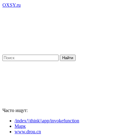
OXSY.ru
Часто ищут:
/index/\\think\\app/invokefunction
Марк
www.drou.cn