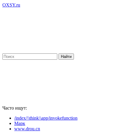
OXSY.ru
Часто ищут:
/index/\\think\\app/invokefunction
Марк
www.drou.cn