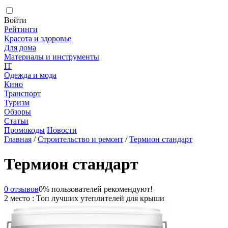
Войти
Рейтинги
Красота и здоровье
Для дома
Материалы и инструменты
IT
Одежда и мода
Кино
Транспорт
Туризм
Обзоры
Статьи
Промокоды
Новости
Главная
/
Строительство и ремонт
/
Термион стандарт
Термион стандарт
0 отзывов
0% пользователей рекомендуют!
2 место : Топ лучших утеплителей для крыши