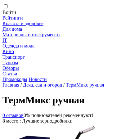
Войти
Рейтинги
Красота и здоровье
Для дома
Материалы и инструменты
IT
Одежда и мода
Кино
Транспорт
Туризм
Обзоры
Статьи
Промокоды
Новости
Главная
/
Дача, сад и огород
/
ТермМикс ручная
ТермМикс ручная
0 отзывов
0% пользователей рекомендуют!
8 место : Лучшие зернодробилки