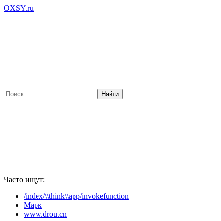
OXSY.ru
Часто ищут:
/index/\\think\\app/invokefunction
Марк
www.drou.cn