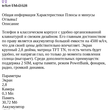
0
0
teXet TM-D328
Общая информация
Характеристики
Плюсы и минусы
Отзывы
1
Описание
Телефон в классическом корпусе с удобно организованной
клавиатурой и свежим дизайном. Его главным достоинством
по праву является аккумулятор большой емкости на 4500 мАч,
что для своей цены действительно впечатляет. Экран
крупный 2,8 дюйма, матрица TFT TN, то есть читать будет
удобно, не напрягая глаз, но только до момента появления
солнца (выгорает). Среди дополнительных преимуществ:
поддержка 2 SIM, карты памяти, режим PowerBank, фонарик,
радио, громкий динамик.
Параметры
Экран
2,8
Камера
0,3 Мп
Память
30,72 Мб
Аккумулятор