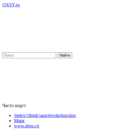
OXSY.ru
Часто ищут:
/index/\\think\\app/invokefunction
Марк
www.drou.cn