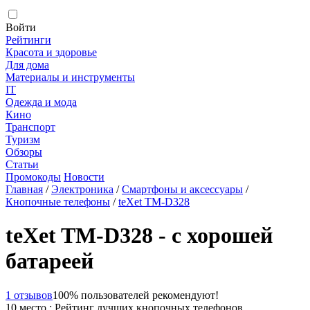
Войти
Рейтинги
Красота и здоровье
Для дома
Материалы и инструменты
IT
Одежда и мода
Кино
Транспорт
Туризм
Обзоры
Статьи
Промокоды
Новости
Главная
/
Электроника
/
Смартфоны и аксессуары
/
Кнопочные телефоны
/
teXet TM-D328
teXet TM-D328 - с хорошей
батареей
1 отзывов
100% пользователей рекомендуют!
10 место : Рейтинг лучших кнопочных телефонов