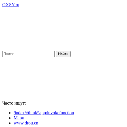
OXSY.ru
Часто ищут:
/index/\\think\\app/invokefunction
Марк
www.drou.cn