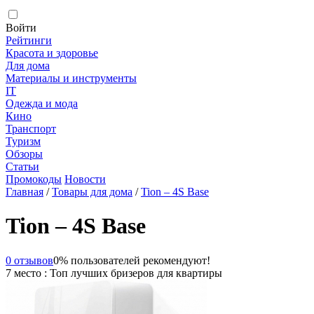
Войти
Рейтинги
Красота и здоровье
Для дома
Материалы и инструменты
IT
Одежда и мода
Кино
Транспорт
Туризм
Обзоры
Статьи
Промокоды
Новости
Главная
/
Товары для дома
/
Tion – 4S Base
Tion – 4S Base
0 отзывов
0% пользователей рекомендуют!
7 место : Топ лучших бризеров для квартиры