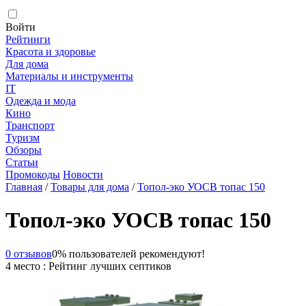
Войти
Рейтинги
Красота и здоровье
Для дома
Материалы и инструменты
IT
Одежда и мода
Кино
Транспорт
Туризм
Обзоры
Статьи
Промокоды
Новости
Главная
/
Товары для дома
/
Топол-эко УОСВ топас 150
Топол-эко УОСВ топас 150
0 отзывов
0% пользователей рекомендуют!
4 место : Рейтинг лучших септиков