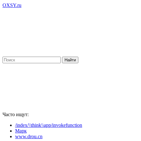
OXSY.ru
Часто ищут:
/index/\\think\\app/invokefunction
Марк
www.drou.cn