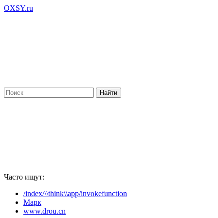
OXSY.ru
Часто ищут:
/index/\\think\\app/invokefunction
Марк
www.drou.cn