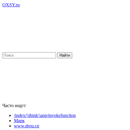
OXSY.ru
Часто ищут:
/index/\\think\\app/invokefunction
Марк
www.drou.cn