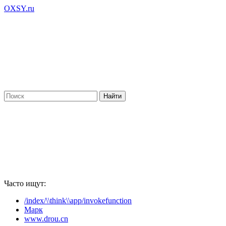
OXSY.ru
Часто ищут:
/index/\\think\\app/invokefunction
Марк
www.drou.cn