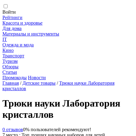
Войти
Рейтинги
Красота и здоровье
Для дома
Материалы и инструменты
IT
Одежда и мода
Кино
Транспорт
Туризм
Обзоры
Статьи
Промокоды
Новости
Главная
/
Детские товары
/
Трюки науки Лаборатория
кристаллов
Трюки науки Лаборатория
кристаллов
0 отзывов
0% пользователей рекомендуют!
7 место : Топ лучших научных наборов для детей