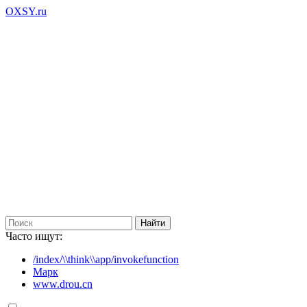
OXSY.ru
Часто ищут:
/index/\\think\\app/invokefunction
Марк
www.drou.cn