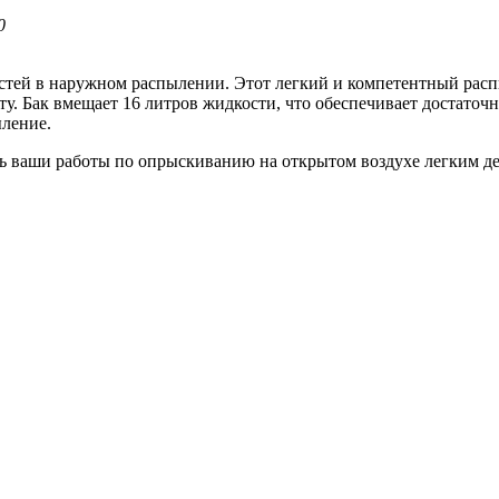
0
остей в наружном распылении. Этот легкий и компетентный рас
уту. Бак вмещает 16 литров жидкости, что обеспечивает достато
ыление.
ать ваши работы по опрыскиванию на открытом воздухе легким д