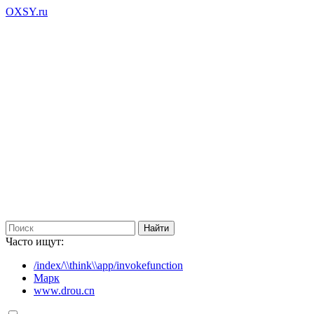
OXSY.ru
Часто ищут:
/index/\\think\\app/invokefunction
Марк
www.drou.cn