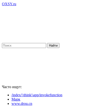
OXSY.ru
Часто ищут:
/index/\\think\\app/invokefunction
Марк
www.drou.cn