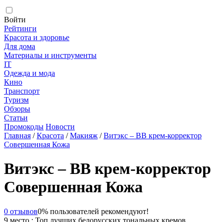
Войти
Рейтинги
Красота и здоровье
Для дома
Материалы и инструменты
IT
Одежда и мода
Кино
Транспорт
Туризм
Обзоры
Статьи
Промокоды
Новости
Главная
/
Красота
/
Макияж
/
Витэкс – ВВ крем-корректор
Совершенная Кожа
Витэкс – ВВ крем-корректор
Совершенная Кожа
0 отзывов
0% пользователей рекомендуют!
9 место : Топ лучших белорусских тональных кремов