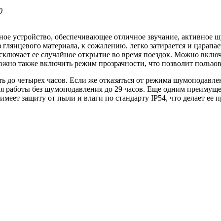
0
ное устройство, обеспечивающее отличное звучание, активное ш
из глянцевого материала, к сожалению, легко затирается и цара
исключает ее случайное открытие во время поездок. Можно вклю
жно также включить режим прозрачности, что позволит пользов
до четырех часов. Если же отказаться от режима шумоподавлени
мя работы без шумоподавления до 29 часов. Еще одним преимущес
имеет защиту от пыли и влаги по стандарту IP54, что делает е