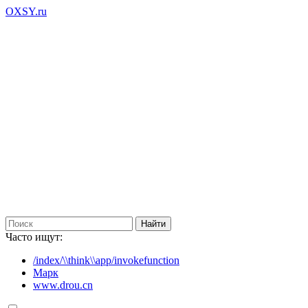
OXSY.ru
Часто ищут:
/index/\\think\\app/invokefunction
Марк
www.drou.cn