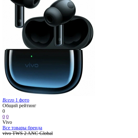
Всего
1 фото
Общий рейтинг
0
0
0
Vivo
Все товары бренда
vivo TWS 2 ANC Global