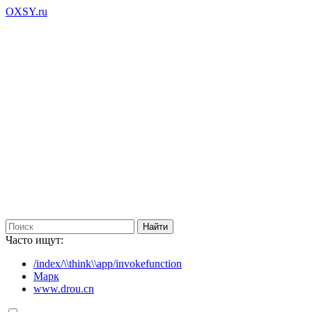
OXSY.ru
Часто ищут:
/index/\\think\\app/invokefunction
Марк
www.drou.cn