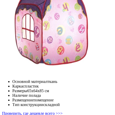
Основной материал
ткань
Каркас
пластик
Размеры
65x64x85 cм
Наличие пола
да
Размещение
помещение
Тип конструкции
складной
Проверить, где дешевле всего >>>