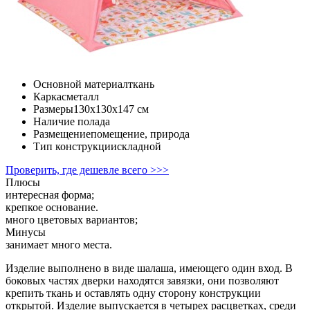
Основной материал
ткань
Каркас
металл
Размеры
130x130x147 cм
Наличие пола
да
Размещение
помещение, природа
Тип конструкции
складной
Проверить, где дешевле всего >>>
Плюсы
интересная форма;
крепкое основание.
много цветовых вариантов;
Минусы
занимает много места.
Изделие выполнено в виде шалаша, имеющего один вход. В
боковых частях дверки находятся завязки, они позволяют
крепить ткань и оставлять одну сторону конструкции
открытой. Изделие выпускается в четырех расцветках, среди