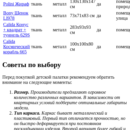
130x130x147
помещ
Polini Жираф
ткань
металл
да
cм
приро
Bony Щенок
помещ
ткань
металл
73x71x83 cм
да
LI978
улица
Calida Конус
283x93x93
+ квадрат +
ткань
металл
да
помещ
cм
туннель 629S
Calida
100x100x80
Космический
ткань
металл
да
помещ
cм
корабль 665
Советы по выбору
Перед покупкой детской палатки рекомендуем обратить
внимание на следующие моменты:
Размер.
Производители предлагают огромное
количество различных вариантов. В зависимости от
квартирных условий подберите оптимальные габариты
модели.
Тип каркаса.
Каркас бывает металлический и
пластиковый. Первый тип отличается прочностью, но
он быстро деформируется при постоянном
раскладывании изделия. Второй вариант более гибкий и