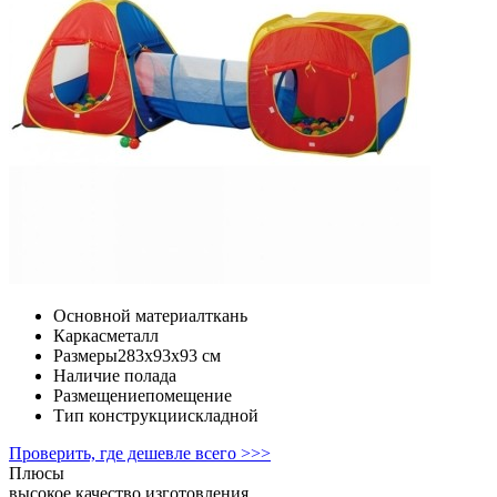
Основной материал
ткань
Каркас
металл
Размеры
283x93x93 cм
Наличие пола
да
Размещение
помещение
Тип конструкции
складной
Проверить, где дешевле всего >>>
Плюсы
высокое качество изготовления.