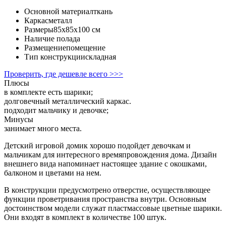
Основной материал
ткань
Каркас
металл
Размеры
85x85x100 cм
Наличие пола
да
Размещение
помещение
Тип конструкции
складная
Проверить, где дешевле всего >>>
Плюсы
в комплекте есть шарики;
долговечный металлический каркас.
подходит мальчику и девочке;
Минусы
занимает много места.
Детский игровой домик хорошо подойдет девочкам и
мальчикам для интересного времяпровождения дома. Дизайн
внешнего вида напоминает настоящее здание с окошками,
балконом и цветами на нем.
В конструкции предусмотрено отверстие, осуществляющее
функции проветривания пространства внутри. Основным
достоинством модели служат пластмассовые цветные шарики.
Они входят в комплект в количестве 100 штук.