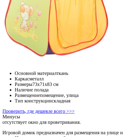
Основной материал
ткань
Каркас
металл
Размеры
73x71x83 cм
Наличие пола
да
Размещение
помещение, улица
Тип конструкции
складная
Проверить, где дешевле всего >>>
Минусы
отсутствует окно для проветривания.
Игровой домик предназначен для размещения на улице и