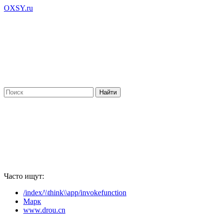
OXSY.ru
Часто ищут:
/index/\\think\\app/invokefunction
Марк
www.drou.cn