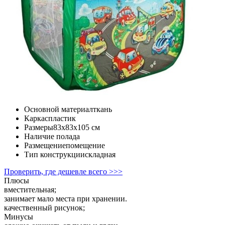
Основной материал
ткань
Каркас
пластик
Размеры
83x83x105 cм
Наличие пола
да
Размещение
помещение
Тип конструкции
складная
Проверить, где дешевле всего >>>
Плюсы
вместительная;
занимает мало места при хранении.
качественный рисунок;
Минусы