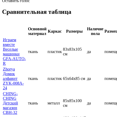
Оставить голос
Сравнительная таблица
Основной
Наличие
Каркас
Размеры
Разме
материал
пола
Играем
вместе
Веселые
83x83x105
ткань
пластик
да
помещ
машинки
cм
GFA-AUTO-
R
Zhorya
Домик
алфавит
ткань
пластик
65x64x85 cм
да
помещ
ZYK-008A-
24
CHING-
CHING
85x85x100
Детский
ткань
металл
да
помещ
cм
магазин
CBH-32