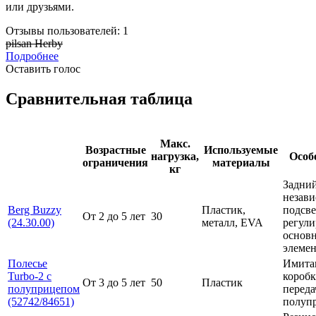
или друзьями.
Отзывы пользователей: 1
pilsan Herby
Подробнее
Оставить голос
Сравнительная таблица
Макс.
Возрастные
Используемые
нагрузка,
Особ
ограничения
материалы
кг
Задний
незави
Berg Buzzy
Пластик,
подсве
От 2 до 5 лет
30
(24.30.00)
металл, EVA
регули
основ
элемен
Полесье
Имита
Turbo-2 с
короб
От 3 до 5 лет
50
Пластик
полуприцепом
переда
(52742/84651)
полуп