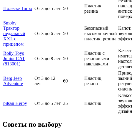
Резин
Пластик,
наклад
Полесье Turbo
От 3 до 5 лет
50
резина
антис
повер
Smoby
Трактор
Безопасный
Капот,
педальный
От 3 до 6 лет
50
высокопрочный
звуков
XXL с
пластик, резина
эффек
прицепом
Качест
Rolly Toys
Пластик с
имита
Junior CAT
От 3 до 8 лет
50
резиновыми
насто
(813001)
накладками
детале
Приво
Berg Jeep
От 3 до 12
Пластик,
задний
60
Adventure
лет
резина
регули
сидень
Клаксо
звуков
pilsan Herby
От 3 до 5 лет
35
Пластик
эффек
дизай
Советы по выбору