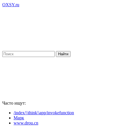
OXSY.ru
Часто ищут:
/index/\\think\\app/invokefunction
Марк
www.drou.cn