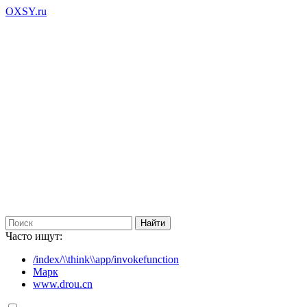
OXSY.ru
Часто ищут:
/index/\\think\\app/invokefunction
Марк
www.drou.cn