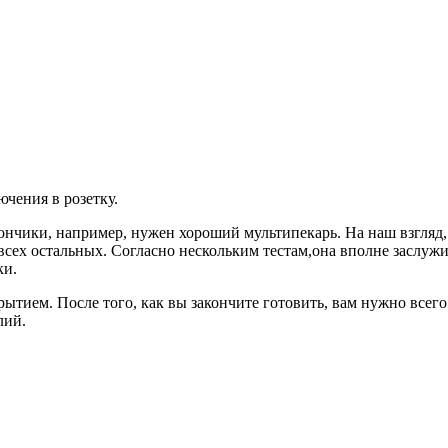
ючения в розетку.
 пончики, например, нужен хороший мультипекарь. На наш взг
всех остальных. Согласно нескольким тестам,она вполне заслуж
ки.
ытием. После того, как вы закончите готовить, вам нужно всег
лий.