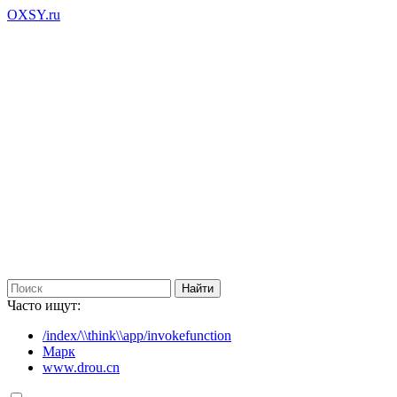
OXSY.ru
Часто ищут:
/index/\\think\\app/invokefunction
Марк
www.drou.cn