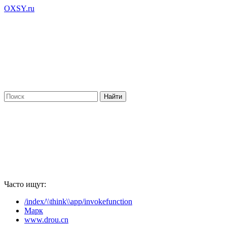
OXSY.ru
Часто ищут:
/index/\\think\\app/invokefunction
Марк
www.drou.cn