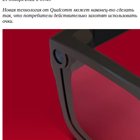
Новая технология от Qualcomm может наконец-то сделать
так, что потребители действительно захотят использовать
очки.