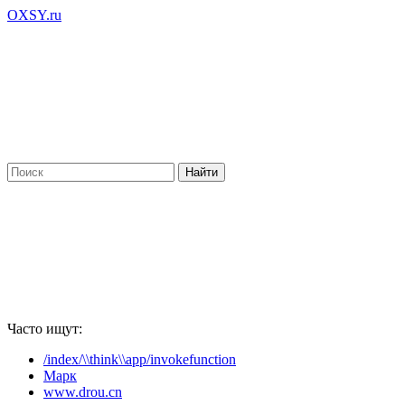
OXSY.ru
Часто ищут:
/index/\\think\\app/invokefunction
Марк
www.drou.cn