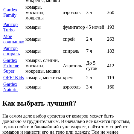
мокрецы, мошки
комары,
Gardex
москиты,
аэрозоль
3 ч
360
Family
мокрецы
Раптор
комары
фумигатор
45 ночей
193
Turbo
Моё
комары
спрей
2 ч
263
солнышко
Раптор
комары
спираль
7 ч
183
спираль
Gardex
комары, слепни,
До 5
Extreme
москиты,
Аэрозоль
412
суток
Super
мокрецы, мошки
OFF! Kids
комары, москиты
крем
2 ч
119
Gardex
комары
аэрозоль
3 ч
160
Naturin
Как выбрать лучший?
На самом деле выбор средства от комаров может быть
довольно затруднительным. Изначально все кажется простым,
нужно пойти в ближайший супермаркет, найти там спрей от
комаров и нанести его на тело или одежду. Тем не менее,