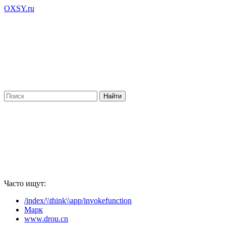
OXSY.ru
Часто ищут:
/index/\\think\\app/invokefunction
Марк
www.drou.cn