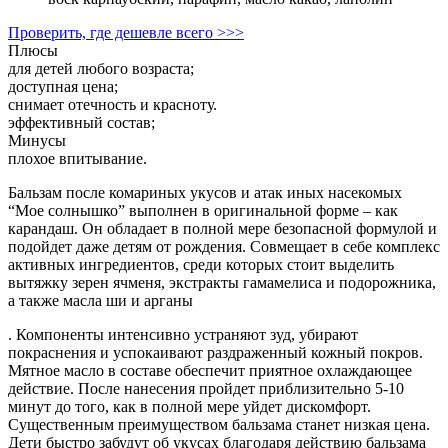
Проверить, где дешевле всего >>>
Плюсы
для детей любого возраста;
доступная цена;
снимает отечность и красноту.
эффективный состав;
Минусы
плохое впитывание.
Бальзам после комариных укусов и атак иных насекомых
“Мое солнышко” выполнен в оригинальной форме – как
карандаш. Он обладает в полной мере безопасной формулой и
подойдет даже детям от рождения. Совмещает в себе комплекс
активных ингредиентов, среди которых стоит выделить
вытяжку зерен ячменя, экстракты гамамелиса и подорожника,
а также масла ши и арганы
. Компоненты интенсивно устраняют зуд, убирают
покраснения и успокаивают раздраженный кожный покров.
Мятное масло в составе обеспечит приятное охлаждающее
действие. После нанесения пройдет приблизительно 5-10
минут до того, как в полной мере уйдет дискомфорт.
Существенным преимуществом бальзама станет низкая цена.
Дети быстро забудут об укусах благодаря действию бальзама