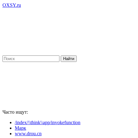
OXSY.ru
Часто ищут:
/index/\\think\\app/invokefunction
Марк
www.drou.cn