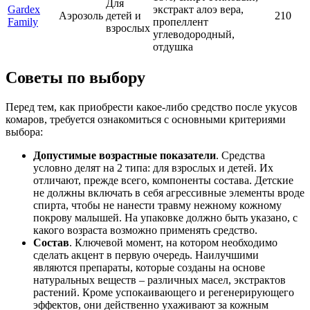
Для
Gardex
экстракт алоэ вера,
Аэрозоль
детей и
210
Family
пропеллент
взрослых
углеводородный,
отдушка
Советы по выбору
Перед тем, как приобрести какое-либо средство после укусов
комаров, требуется ознакомиться с основными критериями
выбора:
Допустимые возрастные показатели
. Средства
условно делят на 2 типа: для взрослых и детей. Их
отличают, прежде всего, компоненты состава. Детские
не должны включать в себя агрессивные элементы вроде
спирта, чтобы не нанести травму нежному кожному
покрову малышей. На упаковке должно быть указано, с
какого возраста возможно применять средство.
Состав
. Ключевой момент, на котором необходимо
сделать акцент в первую очередь. Наилучшими
являются препараты, которые созданы на основе
натуральных веществ – различных масел, экстрактов
растений. Кроме успокаивающего и регенерирующего
эффектов, они действенно ухаживают за кожным