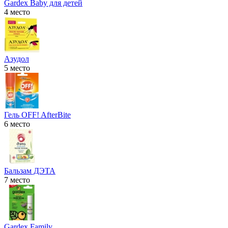
Gardex Baby для детей
4 место
Азудол
5 место
Гель OFF! AfterBite
6 место
Бальзам ДЭТА
7 место
Gardex Family