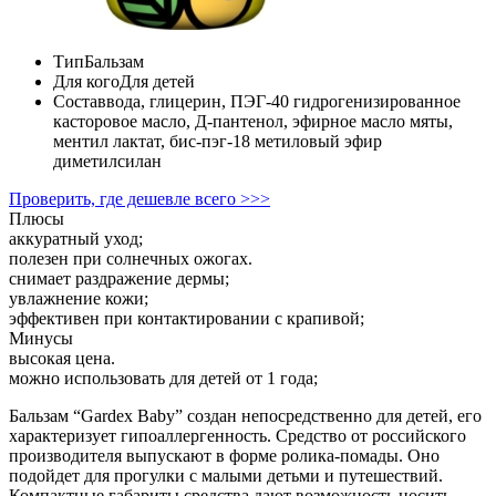
Тип
Бальзам
Для кого
Для детей
Состав
вода, глицерин, ПЭГ-40 гидрогенизированное
касторовое масло, Д-пантенол, эфирное масло мяты,
ментил лактат, бис-пэг-18 метиловый эфир
диметилсилан
Проверить, где дешевле всего >>>
Плюсы
аккуратный уход;
полезен при солнечных ожогах.
снимает раздражение дермы;
увлажнение кожи;
эффективен при контактировании с крапивой;
Минусы
высокая цена.
можно использовать для детей от 1 года;
Бальзам “Gardex Baby” создан непосредственно для детей, его
характеризует гипоаллергенность. Средство от российского
производителя выпускают в форме ролика-помады. Оно
подойдет для прогулки с малыми детьми и путешествий.
Компактные габариты средства дают возможность носить