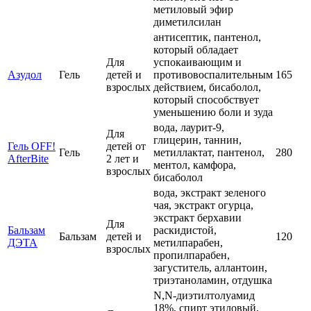
метиловый эфир
диметилсилан
антисептик, пантенол,
который обладает
Для
успокаивающим и
Азудол
Гель
детей и
противовоспалительным
165
взрослых
действием, бисаболол,
который способствует
уменьшению боли и зуда
вода, лаурит-9,
Для
глицерин, таннин,
Гель OFF!
детей от
Гель
метиллактат, пантенол,
280
AfterBite
2 лет и
ментол, камфора,
взрослых
бисаболол
вода, экстракт зеленого
чая, экстракт огурца,
экстракт берхавии
Для
Бальзам
раскидистой,
Бальзам
детей и
120
ДЭТА
метилпарабен,
взрослых
пропилпарабен,
загуститель, аллантоин,
триэтаноламин, отдушка
N,N-диэтилтолуамид
18%, спирт этиловый,