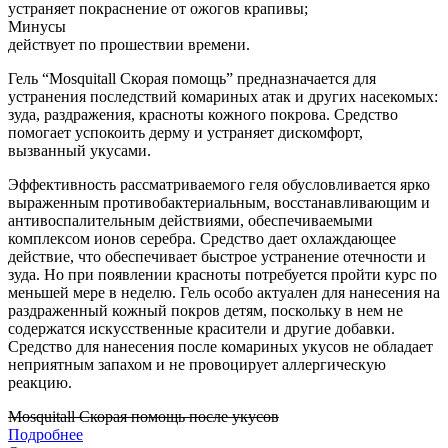
устраняет покраснение от ожогов крапивы;
Минусы
действует по прошествии времени.
Гель “Mosquitall Скорая помощь” предназначается для
устранения последствий комариных атак и других насекомых:
зуда, раздражения, красноты кожного покрова. Средство
помогает успокоить дерму и устраняет дискомфорт,
вызванный укусами.
Эффективность рассматриваемого геля обусловливается ярко
выраженным противобактериальным, восстанавливающим и
антивоспалительным действиями, обеспечиваемыми
комплексом ионов серебра. Средство дает охлаждающее
действие, что обеспечивает быстрое устранение отечности и
зуда. Но при появлении красноты потребуется пройти курс по
меньшей мере в неделю. Гель особо актуален для нанесения на
раздраженный кожный покров детям, поскольку в нем не
содержатся искусственные красители и другие добавки.
Средство для нанесения после комариных укусов не обладает
неприятным запахом и не провоцирует аллергическую
реакцию.
Mosquitall Скорая помощь после укусов
Подробнее