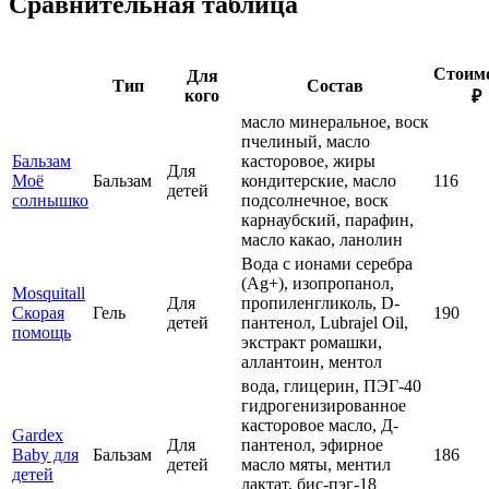
Сравнительная таблица
Стоим
Для
Тип
Состав
кого
₽
масло минеральное, воск
пчелиный, масло
Бальзам
касторовое, жиры
Для
Моё
Бальзам
кондитерские, масло
116
детей
солнышко
подсолнечное, воск
карнаубский, парафин,
масло какао, ланолин
Вода с ионами серебра
(Ag+), изопропанол,
Mosquitall
Для
пропиленгликоль, D-
Скорая
Гель
190
детей
пантенол, Lubrajel Oil,
помощь
экстракт ромашки,
аллантоин, ментол
вода, глицерин, ПЭГ-40
гидрогенизированное
касторовое масло, Д-
Gardex
Для
пантенол, эфирное
Baby для
Бальзам
186
детей
масло мяты, ментил
детей
лактат, бис-пэг-18