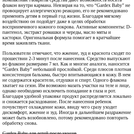
флакон внутри кармана. Невзирая на то, что “Gardex Baby” не
провоцирует аллергическую реакцию, его не рекомендовано
применять детям в первый год жизни. Благодаря мягкому
воздействию он подойдет даже в целях обработки
восприимчивого кожного покрова. Активные компоненты: D-
пантенол, экстракт ромашки и череды, масло мяты и
касторки. Оригинальная формула помогает в кратчайшее
время заживлять ткани.
Пользователи отмечают, что жжение, зуд и краснота сходят по
прошествии 2-3 минут после нанесения. Средство выпускают
во флаконе размерами 7 мл. Как и многие аналоги, наносится
“Gardex Baby” небольшой прослойкой. Среди плюсов плотная
консистенция бальзама, быстро впитывающаяся в кожу. В нем
не содержатся красители, отдушки и спирт. Одного флакона
хватает на сезон. Им возможно мазать участки на теле и лице,
однако необходимо исключить попадание в глаза и рот.
Благодаря удобной упаковке продукт распределяется локально
и снижается расходование. После нанесения ребенок
почувствует охлаждение кожи, ввиду чего сразу уходит
дискомфорт, жжение и зуд. Иногда в дальнейшем раздражение
может быть возобновлено, потому рекомендовано повторить
обработку снова.
Gardex Baby для детей после укусов