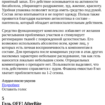
приятный запах. Его действие основывается на активности
бисаболола, убирающего раздражение, зуд, жжение, красноту.
Удобная упаковка позволяет всегда иметь средство под рукой.
Состав легко впитывается и не портит одежду. Польза также
проявится благодаря наличию антисептика в составе –
пантенола, который обладает антивоспалительным действием.
Средство функционирует комплексно: избавляет от желания
расчесывания проблемных участков и стимулирует
регенерацию тканей с поврежденной целостностью. Его
возможно использовать абсолютно всем, кроме лиц, у
которых есть личная восприимчивость к компонентам в
составе. Для препарата после комариных укусов и атак других
насекомых характерно небольшое расходование, так как гель
наносится локально небольшим слоем. Отрицаельных
комментариев о препарате нет. Пользователи выделяют, что
гель действенно справляется с зудом. Флакона емкостью 8 мл
хватает приблизительно на 1-2 сезона.
Азудол после укусов
Подробнее
Оставить голос
5
Гель OFF! AfterBite