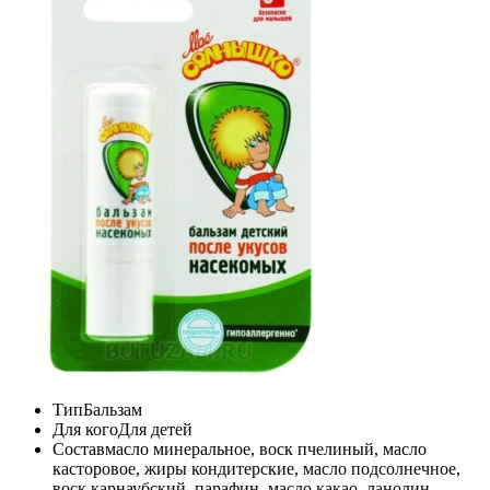
Тип
Бальзам
Для кого
Для детей
Состав
масло минеральное, воск пчелиный, масло
касторовое, жиры кондитерские, масло подсолнечное,
воск карнаубский, парафин, масло какао, ланолин