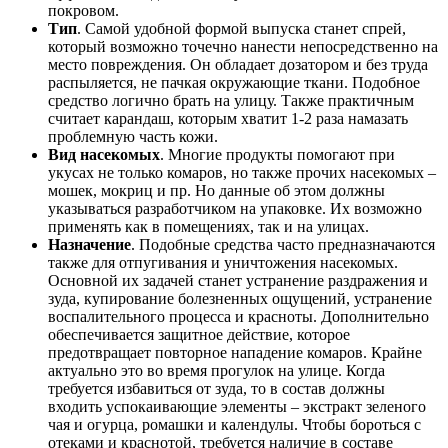
покровом.
Тип
. Самой удобной формой выпуска станет спрей,
который возможно точечно нанести непосредственно на
место повреждения. Он обладает дозатором и без труда
распыляется, не пачкая окружающие ткани. Подобное
средство логично брать на улицу. Также практичным
считает карандаш, которым хватит 1-2 раза намазать
проблемную часть кожи.
Вид насекомых
. Многие продукты помогают при
укусах не только комаров, но также прочих насекомых –
мошек, мокриц и пр. Но данные об этом должны
указываться разработчиком на упаковке. Их возможно
применять как в помещениях, так и на улицах.
Назначение
. Подобные средства часто предназначаются
также для отпугивания и уничтожения насекомых.
Основной их задачей станет устранение раздражения и
зуда, купирование болезненных ощущений, устранение
воспалительного процесса и красноты. Дополнительно
обеспечивается защитное действие, которое
предотвращает повторное нападение комаров. Крайне
актуально это во время прогулок на улице. Когда
требуется избавиться от зуда, то в состав должны
входить успокаивающие элементы – экстракт зеленого
чая и огурца, ромашки и календулы. Чтобы бороться с
отеками и краснотой, требуется наличие в составе