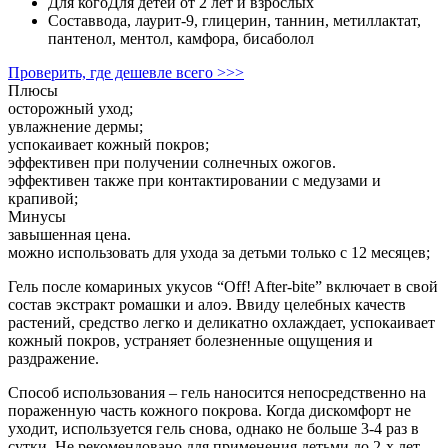
Для кого
Для детей от 2 лет и взрослых
Состав
вода, лаурит-9, глицерин, таннин, метиллактат,
пантенол, ментол, камфора, бисаболол
Проверить, где дешевле всего >>>
Плюсы
осторожный уход;
увлажнение дермы;
успокаивает кожный покров;
эффективен при получении солнечных ожогов.
эффективен также при контактировании с медузами и
крапивой;
Минусы
завышенная цена.
можно использовать для ухода за детьми только с 12 месяцев;
Гель после комариных укусов “Off! After-bite” включает в свой
состав экстракт ромашки и алоэ. Ввиду целебных качеств
растений, средство легко и деликатно охлаждает, успокаивает
кожный покров, устраняет болезненные ощущения и
раздражение.
Способ использования – гель наносится непосредственно на
пораженную часть кожного покрова. Когда дискомфорт не
уходит, используется гель снова, однако не больше 3-4 раз в
сутки. Не рекомендовано для применения детьми до 2-х лет.