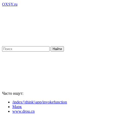
OXSY.ru
Часто ищут:
/index/\\think\\app/invokefunction
Марк
www.drou.cn