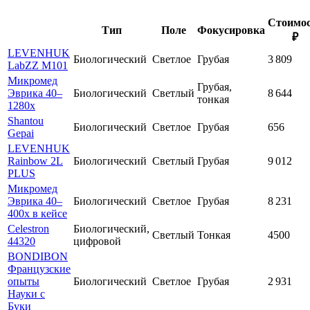
Стоимо
Тип
Поле
Фокусировка
₽
LEVENHUK
Биологический
Светлое
Грубая
3 809
LabZZ M101
Микромед
Грубая,
Эврика 40–
Биологический
Светлый
8 644
тонкая
1280х
Shantou
Биологический
Светлое
Грубая
656
Gepai
LEVENHUK
Rainbow 2L
Биологический
Светлый
Грубая
9 012
PLUS
Микромед
Эврика 40–
Биологический
Светлое
Грубая
8 231
400х в кейсе
Celestron
Биологический,
Светлый
Тонкая
4500
44320
цифровой
BONDIBON
Французские
опыты
Биологический
Светлое
Грубая
2 931
Науки с
Буки