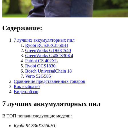
Содержание:
7 лучших аккумуляторных пил
Ryobi RCS36X3550HI
GreenWorks GD60CS40
GreenWorks G40CS30K4
Patriot СS 402XL
Ryobi OCS1830
Bosch UniversalChain 18
Verto 52G585
Сравнение представленных товаров
Как выбрать?
Видео-обзор
7 лучших аккумуляторных пил
В ТОП попали следующие модели:
Ryobi RCS36X3550HI;