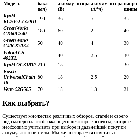
Модель
бака
аккумулятора
аккумулятора
напр
(мл)
(В)
(А*ч)
шины 
Ryobi
190
36
5
35
RCS36X3550HI
GreenWorks
180
60
2
40
GD60CS40
GreenWorks
50
40
4
30
G40CS30K4
Patriot СS
–
40
2,5
30
402XL
Ryobi OCS1830
210
18
–
30
Bosch
UniversalChain
80
18
2,5
20
18
Verto 52G585
70
18
1,3
21
Как выбрать?
Существует множество различных обзоров, статей и своего
рода материала отображающего некоторые аспекты, которые
необходимо учитывать при выборе и дальнейшей покупки
аккумуляторной пилы. Мы же постараемся ответить на