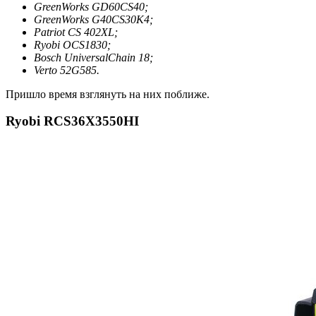
GreenWorks GD60CS40;
GreenWorks G40CS30K4;
Patriot СS 402XL;
Ryobi OCS1830;
Bosch UniversalChain 18;
Verto 52G585.
Пришло время взглянуть на них поближе.
Ryobi RCS36X3550HI