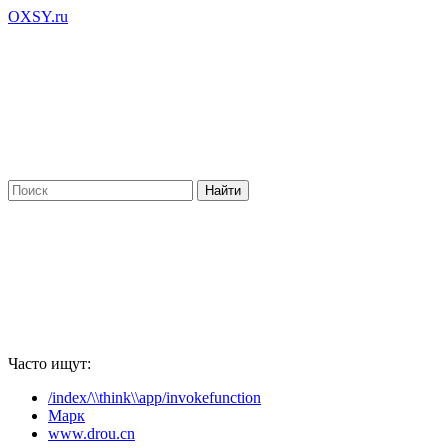
OXSY.ru
Часто ищут:
/index/\\think\\app/invokefunction
Марк
www.drou.cn