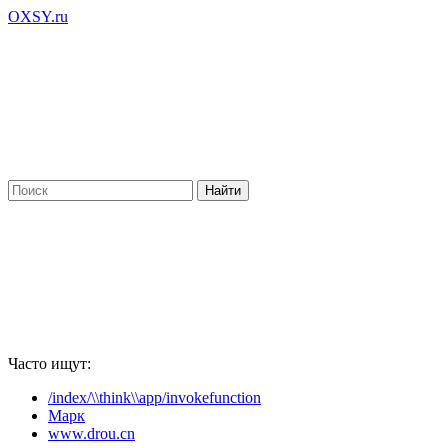
OXSY.ru
Часто ищут:
/index/\\think\\app/invokefunction
Марк
www.drou.cn