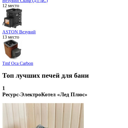
Везувий Скиф (ДТ-4С)
12 место
ASTON Везувий
13 место
Tmf Оса Carbon
Топ лучших печей для бани
1
Ресурс-ЭлектроКотел «Лед Плюс»