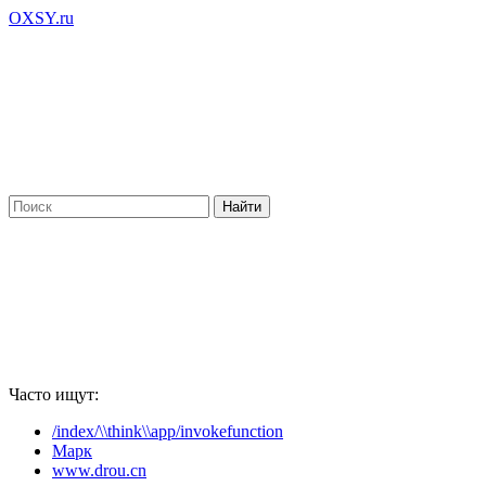
OXSY.ru
Часто ищут:
/index/\\think\\app/invokefunction
Марк
www.drou.cn