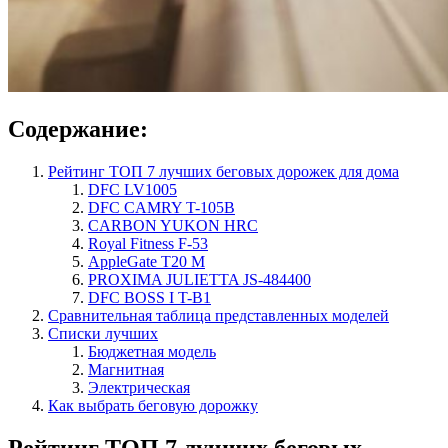
Содержание:
Рейтинг ТОП 7 лучших беговых дорожек для дома
DFC LV1005
DFC CAMRY T-105B
CARBON YUKON HRC
Royal Fitness F-53
AppleGate T20 М
PROXIMA JULIETTA JS-484400
DFC BOSS I T-B1
Сравнительная таблица представленных моделей
Списки лучших
Бюджетная модель
Магнитная
Электрическая
Как выбрать беговую дорожку
Рейтинг ТОП 7 лучших беговых